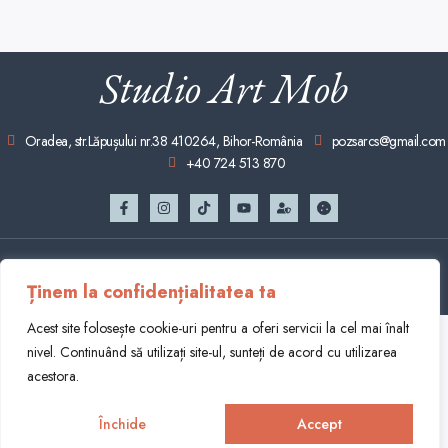
Studio Art Mob
Oradea, str.Lăpușului nr.38 410264, Bihor-România
pozsarcs@gmail.com
+40 724 513 870
© Copyright 2025 studioartmob.ro | Realizat în cadrul proiectului
WAcademy.ro
Ținem la confidențialitatea ta
Acest site folosește cookie-uri pentru a oferi servicii la cel mai înalt
nivel. Continuând să utilizați site-ul, sunteți de acord cu utilizarea
acestora.
Închide
Accept