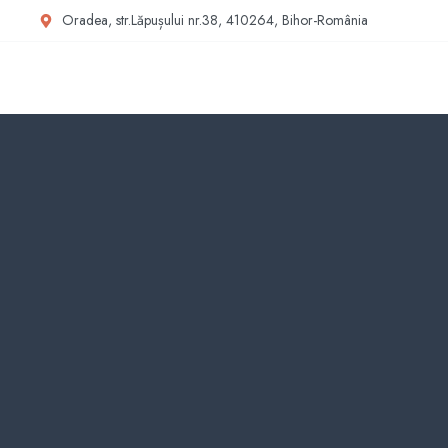
Oradea, str.Lăpușului nr.38, 410264, Bihor-România